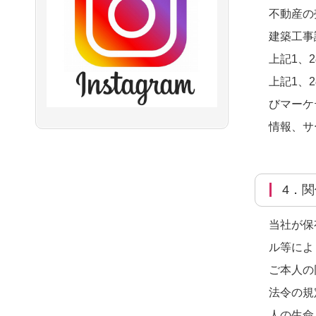
不動産の
建築工事
上記1、
上記1、
びマーケ
情報、サ
4
当社が保
ル等によ
ご本人の
法令の規
人の生命