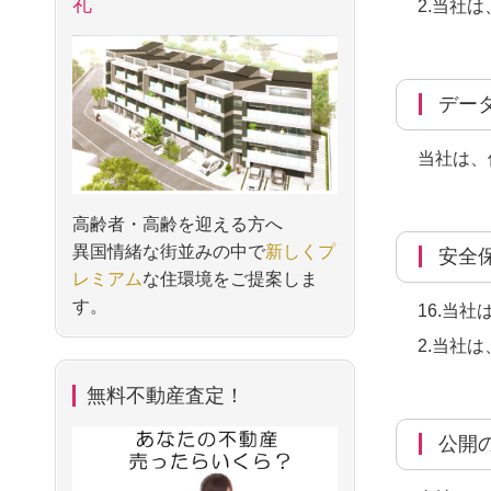
礼
2.当社
デ
当社は、
高齢者・高齢を迎える方へ
異国情緒な街並みの中で
新しくプ
安
レミアム
な住環境をご提案しま
す。
16.当
2.当社
無料不動産査定！
公開